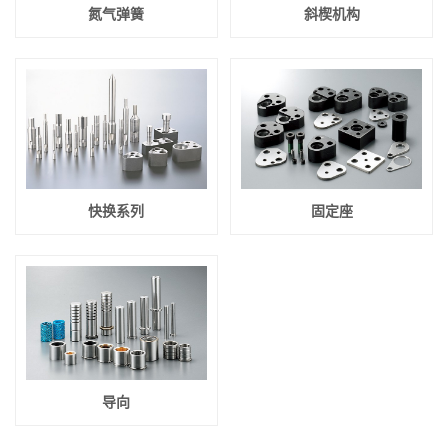
氮气弹簧
斜楔机构
快换系列
固定座
导向